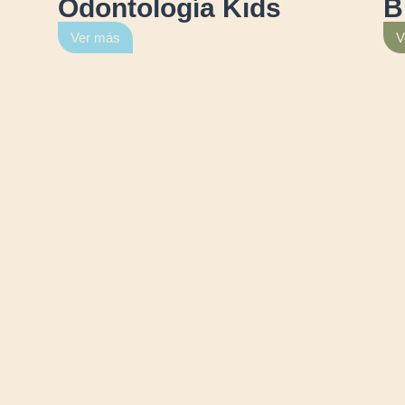
Odontología Kids
B
Ver más
V