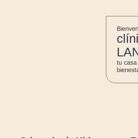
Bienven
clí
LA
tu casa
bienest
ODONTOLOGÍA
EST