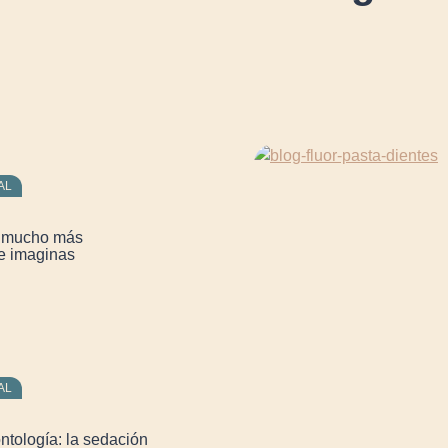
AL
: mucho más
e imaginas
AL
ntología: la sedación