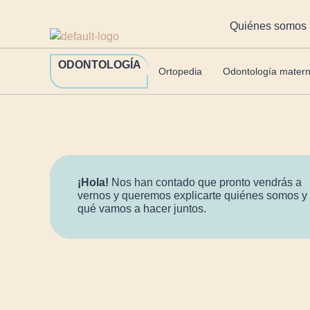
https://clinicalopezlanzas.com/
Quiénes somos
ODONTOLOGÍA
Ortopedia
Odontología materno
¡Hola!
Nos han contado que pronto vendrás a
vernos y queremos explicarte quiénes somos y
qué vamos a hacer juntos.