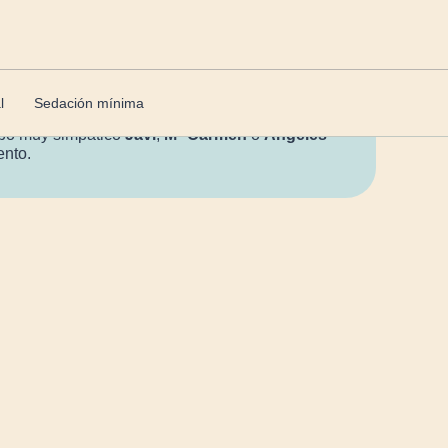
uida a los niños y niñas como tú.
Ella se
entes para que estén sanos, fuertes y con una
l
Sedación mínima
ipo muy simpático
Javi
,
Mª Carmen
o
Ángeles
ento.