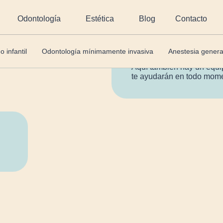
Odontología
Estética
Blog
Contacto
Silvia
es la dentista que c
encarga de revisar los di
sonrisa brillante.
 infantil
Odontología mínimamente invasiva
Anestesia genera
Aquí también hay un equ
te ayudarán en todo mom