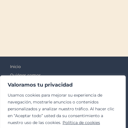
Inicio
Quiénes somos
Blog
Valoramos tu privacidad
Contacto
Usamos cookies para mejorar su experiencia de
Odontología Adultos
navegación, mostrarle anuncios o contenidos
personalizados y analizar nuestro tráfico. Al hacer clic
Odontología Kids
en “Aceptar todo” usted da su consentimiento a
Bienestar
nuestro uso de las cookies.
Política de cookies
952 23 78 17