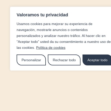
Valoramos tu privacidad
Usamos cookies para mejorar su experiencia de
navegación, mostrarle anuncios o contenidos
personalizados y analizar nuestro tráfico. Al hacer clic en
“Aceptar todo” usted da su consentimiento a nuestro uso de
las cookies.
Política de cookies
Personalizar
Rechazar todo
Aceptar todo
Clínica López Lanzas,
O
tu casa de confianza en salud bucodental,
O
medicina estética
y bienestar.
B