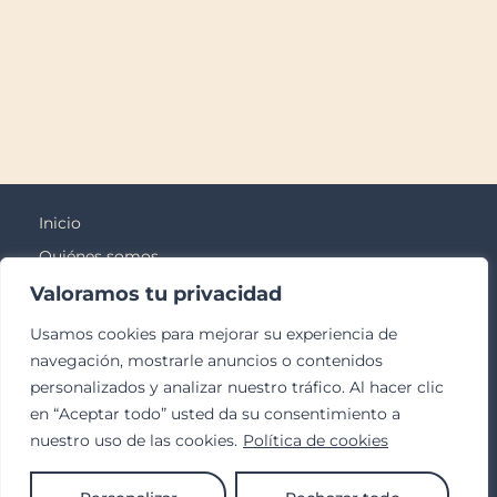
Inicio
Quiénes somos
Blog
Valoramos tu privacidad
Contacto
Usamos cookies para mejorar su experiencia de
Odontología Adultos
navegación, mostrarle anuncios o contenidos
personalizados y analizar nuestro tráfico. Al hacer clic
Odontología Kids
en “Aceptar todo” usted da su consentimiento a
Bienestar
nuestro uso de las cookies.
Política de cookies
952 23 78 17
680 90 51 07